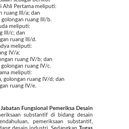
i Ahli Pertama meliputi:
 ruang III/a; dan
 golongan ruang III/b.
uda meliputi:
 III/c; dan
gan ruang III/d.
adya meliputi:
ng IV/a;
longan ruang IV/b; dan
golongan ruang IV/c.
tama meliputi:
 golongan ruang IV/d; dan
gan ruang IV/e.
 Jabatan Fungsional Pemeriksa Desain
riksaan substantif di bidang desain
endahuluan, pemeriksaan substantif,
dang desain industri. Sedangkan
Tugas