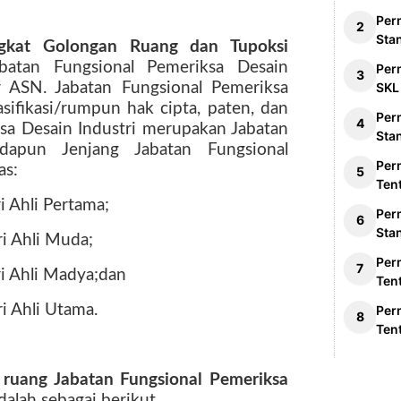
Per
Sta
ngkat Golongan Ruang dan Tupoksi
abatan Fungsional Pemeriksa Desain
Per
r ASN. Jabatan Fungsional Pemeriksa
SKL
sifikasi/rumpun hak cipta, paten, dan
Per
sa Desain Industri merupakan Jabatan
Sta
Adapun Jenjang Jabatan Fungsional
Per
as:
Ten
i Ahli Pertama;
Per
Sta
ri Ahli Muda;
Per
ri Ahli Madya;dan
Ten
i Ahli Utama.
Per
Ten
ruang Jabatan Fungsional Pemeriksa
dalah sebagai berikut