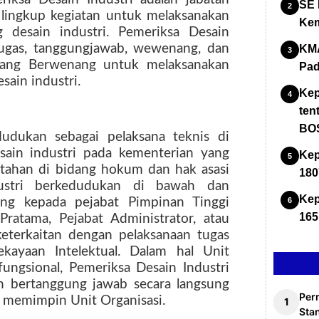
SE 
lingkup kegiatan untuk melaksanakan
Kem
g desain industri. Pemeriksa Desain
tugas, tanggungjawab, wewenang, dan
KMA
yang Berwenang untuk melaksanakan
Pad
sain industri.
Kep
ten
BOS
dudukan sebagai pelaksana teknis di
sain industri pada kementerian yang
Kep
tahan di bidang hokum dan hak asasi
180
dustri berkedudukan di bawah dan
Kep
ung kepada pejabat Pimpinan Tinggi
165
ratama, Pejabat Administrator, atau
eterkaitan dengan pelaksanaan tugas
kayaan Intelektual. Dalam hal Unit
fungsional, Pemeriksa Desain Industri
 bertanggung jawab secara langsung
Per
g memimpin Unit Organisasi.
Stan