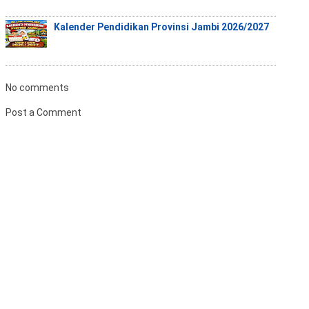
Kalender Pendidikan Provinsi Jambi 2026/2027
No comments
Post a Comment
B
u
k
a
F
o
r
m
u
l
i
r