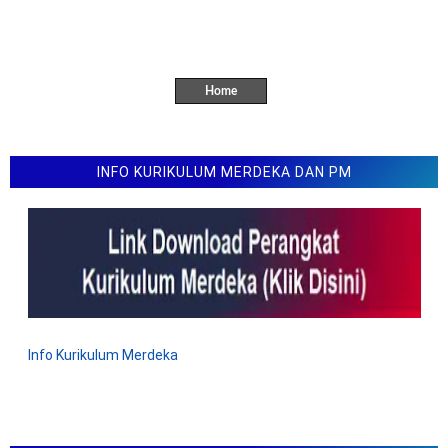
K
o
m
e
Home
n
t
a
r
INFO KURIKULUM MERDEKA DAN PM
Info Kurikulum Merdeka