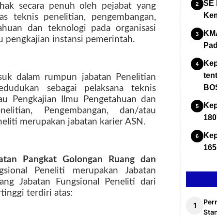
SE 
hak secara penuh oleh pejabat yang
Kem
s teknis penelitian, pengembangan,
ahuan dan teknologi pada organisasi
KMA
 pengkajian instansi pemerintah.
Pad
Kep
ten
asuk dalam rumpun jabatan Penelitian
BOS
kedudukan sebagai pelaksana teknis
tau Pengkajian Ilmu Pengetahuan dan
Kep
nelitian, Pengembangan, dan/atau
180
neliti merupakan jabatan karier ASN.
Kep
165
batan Pangkat Golongan Ruang dan
gsional Peneliti merupakan Jabatan
jang Jabatan Fungsional Peneliti dari
inggi terdiri atas:
Per
Stan