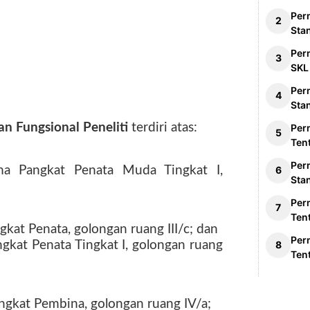
Per
Sta
Per
SKL
Per
Sta
n Fungsional Peneliti
terdiri atas:
Per
Ten
Per
tama Pangkat
Penata Muda Tingkat I,
Sta
Per
Ten
ngkat
Penata, golongan ruang III/c; dan
Per
angkat
Penata Tingkat I, golongan ruang
Ten
angkat
Pembina, golongan ruang IV/a;