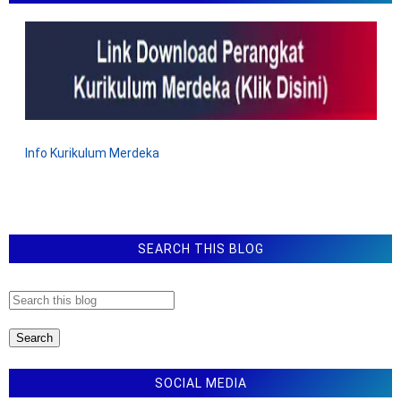
KMA NOMOR 109 TAHUN 2023 TENTANG KUOTA
HAJI INDONESIA TAHUN 2023
JUKNIS BANTUAN PENINGKATAN KESEHATAN DAN
SANITASI PESANTREN TAHUN 2023
JUKNIS BANTUAN PENINGKATAN DIGITALISASI
PESANTREN TAHUN 2023
Info Kurikulum Merdeka
SEARCH THIS BLOG
SOCIAL MEDIA