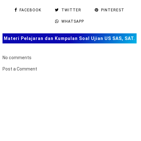
FACEBOOK
TWITTER
PINTEREST
WHATSAPP
Materi Pelajaran dan Kumpulan Soal Ujian US SAS, SAT.
TKA dan Lainnya
No comments
Post a Comment
B
u
k
a
F
o
r
m
u