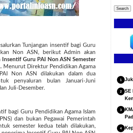
salurkan Tunjangan insentif bagi Guru
bukan Non ASN, berikut Admin akan
 Insentif Guru PAI Non ASN Semester
n.
Menurut Direktur Pendidikan Agama
u PAI Non ASN dilakukan dalam dua
Juk
tuk penyaluran bulan Januari-Juni
an Juli-Desember.
SE 
Kem
KMA
ntif bagi Guru Pendidikan Agama Islam
Pad
 (PNS) dan bukan Pegawai Pemerintah
ntuk semester kedua telah dilakukan,
Kep