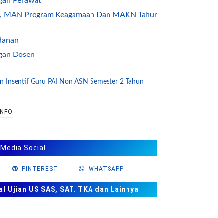
ngan Perawat
a, MAN Program Keagamaan Dan MAKN Tahun
danan
ngan Dosen
 Penyuluh Agama Islam
an Insentif Guru PAI Non ASN Semester 2 Tahun
er Kementerian Agama Tahun 2025-2029
drasah Terbaru
an Penghulu
INFO
lah SMK Tahun 2026
olah Berdasarkan Jumlah Rombongan Belajar
 Media Social
n Pendis) Nomor 8621 Tahun 2025
PINTEREST
WHATSAPP
n 2025 Tentang Penyesuaian Sistem Kerja ASN
al Ujian US SAS, SAT. TKA dan Lainnya
Tentang Implementasi Kurikulum Berbasis