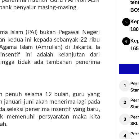
I penerima Insentif Guru PAI Non ASN
ten
 bank penyalur masing-masing,
BOS
Kep
180
ama Islam (PAI) bukan Pegawai Negeri
kan kedua ini kepada sebanyak 22 ribu
Kep
Agama Islam (Amrullah) di Jakarta. Ia
165
nsentif ini adalah kelanjutan dari
hingga tidak ada tambahan penerima
Per
Stan
kan penuh selama 12 bulan, guru yang
Per
 januari-juni akan menerima lagi pada
Sta
ada seleksi penerima insentif yang baru,
dak memenuhi persyaratan maka kita
Per
SKL
ah.
Per