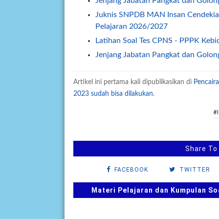
Jenjang Jabatan Pangkat dan Golo
Juknis SNPDB MAN Insan Cendeki
Pelajaran 2026/2027
Latihan Soal Tes CPNS - PPPK Kebi
Jenjang Jabatan Pangkat dan Golo
Latihan Soal Tes PPPK/PNS Tenaga
Artikel ini pertama kali dipublikasikan di
Pencair
Pedoman Penyusunan Renstra Satk
2023 sudah bisa dilakukan
.
Juknis Penilaian Kinerja Kepala Ma
Latihan Soal Tes CPNS PPPK Jabat
#
Download Latihan Soal Ujian Seko
Ketentuan Jumlah Wakil Kepala Sek
Share To
Yang Diakui Pemerintah
Keputusan Dirjen Pendis (Kepdirje
FACEBOOK
TWITTER
Se Sekjen Kemenag Nomor: 28 Tahu
Materi Pelajaran dan Kumpulan So
Kemenag di bulan September 2025
Surat Edaran Nomor 10 Tahun 2025 
Cinta (KBC)