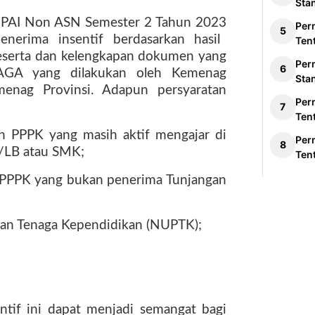
Sta
ru PAI Non ASN Semester 2 Tahun 2023
Per
enerima insentif berdasarkan hasil
Ten
 peserta dan kelengkapan dokumen yang
Per
IAGA yang dilakukan oleh Kemenag
Sta
enag Provinsi. Adapun persyaratan
Per
Ten
 PPPK yang masih aktif mengajar di
Per
/LB atau SMK;
Ten
 PPPK yang bukan penerima Tunjangan
dan Tenaga Kependidikan (NUPTK);
ntif ini dapat menjadi semangat bagi