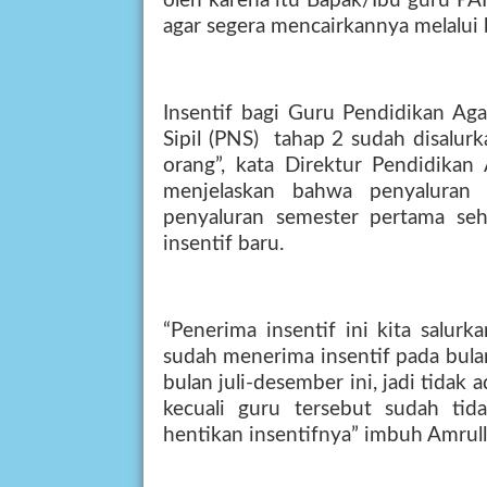
oleh karena itu Bapak/Ibu guru PA
agar segera mencairkannya melalui
Insentif bagi Guru Pendidikan Ag
Sipil (PNS)
tahap 2 sudah disalur
orang”, kata Direktur Pendidikan 
menjelaskan bahwa penyaluran i
penyaluran semester pertama se
insentif baru.
“Penerima insentif ini kita salur
sudah menerima insentif pada bulan
bulan juli-desember ini, jadi tidak 
kecuali guru tersebut sudah ti
hentikan insentifnya” imbuh Amrull