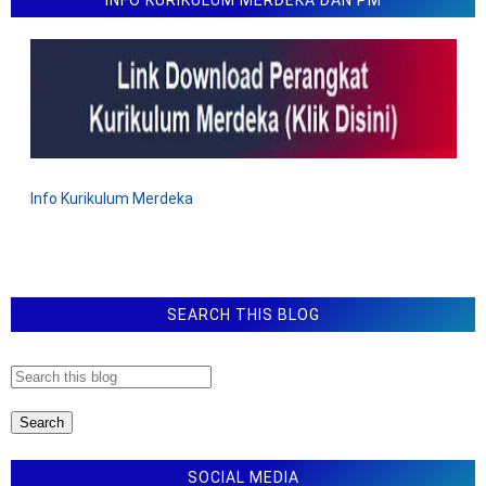
Implementasi Kurikulum Berbasis Cinta (KBC)
Rincian Formasi CPNS Kemenag Tahun 2025
PMA Nomor 4 Tahun 2025 Tentang Juknis TPG Guru
Non ASN Kemenag
Juknis Penulisan Ijazah Pendidikan Kesetaraan Pada
Pondok Pesantren Salafiyah
Peraturan BRIN Nomor 3 Tahun 2025 Tentang Juklak
Info Kurikulum Merdeka
Juknis Jabatan Fungsional Di Bidang IPTEK, Riset, Dan
Inovasi
Jadwal Pengajuan Bantuan Pendidikan Pesantren dan
Pendidikan Keagamaan Islam Tahun 2025
SEARCH THIS BLOG
SOCIAL MEDIA