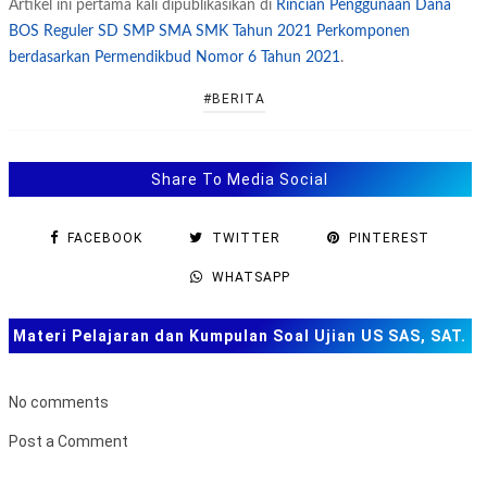
Artikel ini pertama kali dipublikasikan di
Rincian Penggunaan Dana
BOS Reguler SD SMP SMA SMK Tahun 2021 Perkomponen
berdasarkan Permendikbud Nomor 6 Tahun 2021
.
#BERITA
Share To Media Social
FACEBOOK
TWITTER
PINTEREST
WHATSAPP
Materi Pelajaran dan Kumpulan Soal Ujian US SAS, SAT.
TKA dan Lainnya
No comments
Post a Comment
B