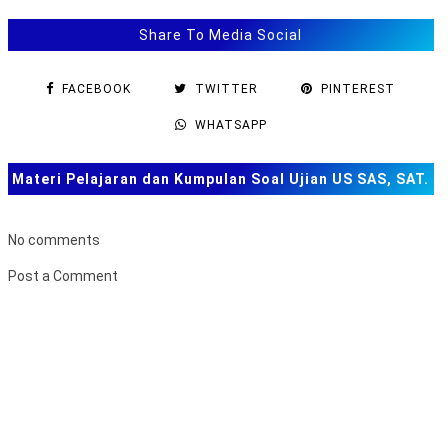
Share To Media Social
FACEBOOK
TWITTER
PINTEREST
WHATSAPP
Materi Pelajaran dan Kumpulan Soal Ujian US SAS, SAT.
TKA dan Lainnya
No comments
Post a Comment
B
u
k
a
F
o
r