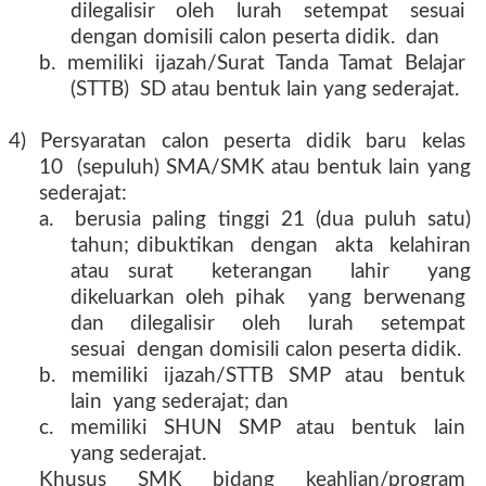
dilegalisir
oleh
lurah
setempat
sesuai
dengan domisili calon peserta didik.
dan
b.
memiliki
ijazah/Surat
Tanda
Tamat
Belajar
(STTB)
SD atau bentuk lain yang sederajat.
4)
Persyaratan
calon
peserta
didik
baru
kelas
10
(sepuluh) SMA/SMK atau bentuk lain yang
sederajat:
a.
berusia paling tinggi 21 (dua puluh satu)
tahun; dibuktikan
dengan
akta
kelahiran
atau surat
keterangan
lahir
yang
dikeluarkan oleh pihak
yang berwenang
dan
dilegalisir
oleh
lurah
setempat
sesuai
dengan domisili calon peserta didik.
b.
memiliki
ijazah/STTB
SMP
atau
bentuk
lain
yang sederajat; dan
c.
memiliki
SHUN
SMP
atau
bentuk
lain
yang sederajat.
Khusus
SMK
bidang
keahlian/program