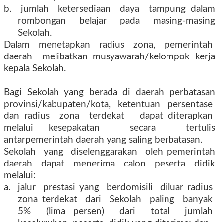
b.
jumlah
ketersediaan
daya
tampung dalam
rombongan belajar pada masing-masing
Sekolah.
Dalam
menetapkan
radius
zona,
pemerintah
daerah
melibatkan musyawarah/kelompok kerja
kepala Sekolah.
Bagi
Sekolah
yang
berada
di
daerah
perbatasan
provinsi/kabupaten/kota,
ketentuan
persentase
dan radius
zona
terdekat
dapat diterapkan
melalui kesepakatan
secara
tertulis
antarpemerintah daerah yang saling berbatasan.
Sekolah
yang
diselenggarakan
oleh pemerintah
daerah dapat menerima calon peserta didik
melalui:
a.
jalur
prestasi yang
berdomisili
diluar radius
zona terdekat
dari
Sekolah
paling
banyak
5%
(lima persen)
dari
total
jumlah