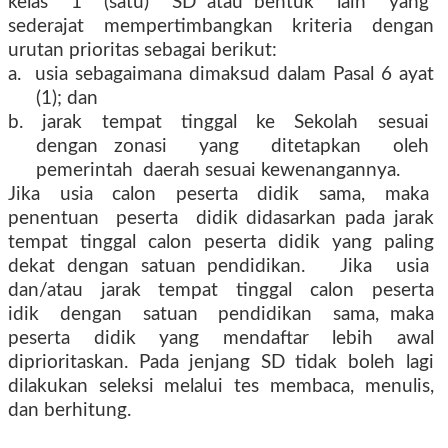
kelas
1
(satu)
SD atau bentuk
lain
yang
sederajat mempertimbangkan kriteria dengan
urutan prioritas sebagai berikut:
a.
usia sebagaimana dimaksud dalam Pasal 6 ayat
(1); dan
b.
jarak
tempat
tinggal
ke
Sekolah
sesuai
dengan zonasi
yang
ditetapkan
oleh
pemerintah
daerah sesuai kewenangannya.
Jika
usia
calon
peserta
didik
sama,
maka
penentuan
peserta
didik didasarkan pada jarak
tempat tinggal calon peserta didik yang paling
dekat dengan satuan pendidikan.
Jika
usia
dan/atau
jarak
tempat
tinggal
calon
peserta
idik
dengan
satuan
pendidikan
sama, maka
peserta didik yang mendaftar lebih awal
diprioritaskan. Pada jenjang SD tidak boleh lagi
dilakukan seleksi melalui tes membaca, menulis,
dan berhitung.