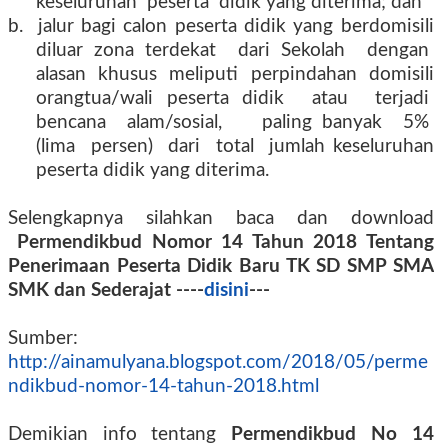
keseluruhan
peserta
didik yang diterima; dan
b.
jalur bagi calon peserta didik yang berdomisili
diluar zona terdekat
dari Sekolah
dengan
alasan khusus meliputi perpindahan domisili
orangtua/wali peserta didik
atau
terjadi
bencana
alam/sosial,
paling banyak
5%
(lima
persen)
dari
total
jumlah keseluruhan
peserta didik yang diterima.
Selengkapnya silahkan baca dan download
Permendikbud Nomor 14 Tahun 2018 Tentang
Penerimaan Peserta Didik Baru TK SD SMP SMA
SMK dan Sederajat ----
disini
---
Sumber:
http://ainamulyana.blogspot.com/2018/05/perme
ndikbud-nomor-14-tahun-2018.html
Demikian info tentang
Permendikbud No 14