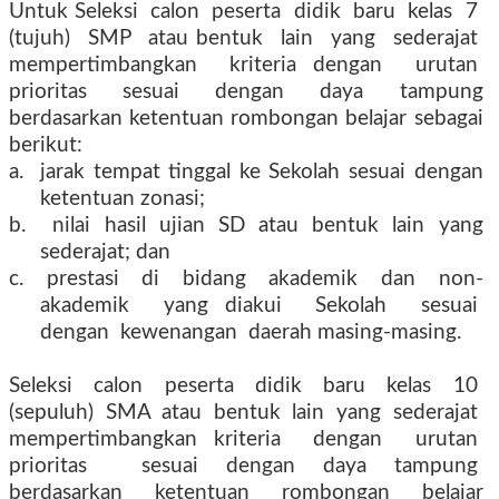
Untuk Seleksi
calon
peserta
didik
baru
kelas
7
(tujuh)
SMP
atau bentuk
lain
yang
sederajat
mempertimbangkan
kriteria dengan
urutan
prioritas
sesuai
dengan
daya
tampung
berdasarkan ketentuan rombongan belajar sebagai
berikut:
a.
jarak tempat tinggal ke Sekolah sesuai dengan
ketentuan zonasi;
b.
nilai hasil ujian SD atau bentuk lain yang
sederajat; dan
c.
prestasi
di
bidang
akademik
dan
non-
akademik
yang diakui
Sekolah
sesuai
dengan
kewenangan
daerah masing-masing.
Seleksi
calon
peserta
didik
baru
kelas
10
(sepuluh)
SMA
atau
bentuk
lain
yang
sederajat
mempertimbangkan kriteria
dengan
urutan
prioritas
sesuai dengan daya tampung
berdasarkan
ketentuan
rombongan
belajar