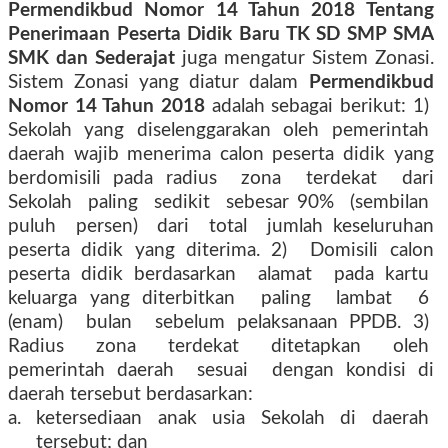
Permendikbud Nomor 14 Tahun 2018 Tentang
Penerimaan Peserta Didik Baru TK SD SMP SMA
SMK dan Sederajat
juga mengatur Sistem Zonasi.
Sistem Zonasi yang diatur dalam
Permendikbud
Nomor 14 Tahun 2018
adalah sebagai berikut: 1)
Sekolah
yang
diselenggarakan
oleh
pemerintah
daerah wajib menerima calon peserta didik yang
berdomisili pada radius
zona
terdekat
dari
Sekolah
paling
sedikit
sebesar 90%
(sembilan
puluh
persen)
dari
total
jumlah keseluruhan
peserta didik yang diterima. 2)
Domisili calon
peserta didik berdasarkan
alamat
pada kartu
keluarga yang diterbitkan
paling
lambat
6
(enam)
bulan
sebelum pelaksanaan PPDB. 3)
Radius
zona
terdekat
ditetapkan
oleh
pemerintah daerah
sesuai
dengan kondisi di
daerah tersebut berdasarkan:
a.
ketersediaan
anak
usia
Sekolah
di
daerah
tersebut; dan