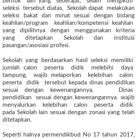
bentuk
lain yang
sederajat,
selain
mengikuti
seleksi
tersebut diatas,
Sekolah dapat
melakukan
seleksi
bakat
dan
minat
sesuai
dengan
bidang
keahlian/program
keahlian/kompetensi keahlian
yang dipilihnya dengan menggunakan kriteria
yang ditetapkan Sekolah dan institusi
pasangan/asosiasi profesi.
Sekolah
yang
berdasarkan
hasil
seleksi
memiliki
jumlah calon
peserta
didik
melebihi
daya
tampung,
wajib melaporkan
kelebihan
calon
peserta
didik
tersebut kepada dinas pendidikan
sesuai dengan kewenangannya.
Dinas
pendidikan
sesuai dengan kewenangannya
wajib
menyalurkan
kelebihan
calon
peserta
didik
pada Sekolah lain sesuai dengan zonasi yang telah
ditetapkan.
Seperti halnya permendikbud No 17 tahun 2017,