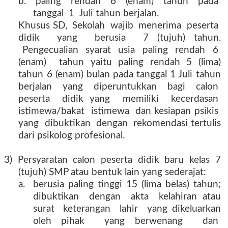
b.
paling
rendah
6
(enam)
tahun
pada
tanggal
1
Juli tahun berjalan.
Khusus SD,
Sekolah
wajib
menerima
peserta
didik
yang
berusia
7 (tujuh) tahun.
Pengecualian
syarat
usia
paling
rendah
6
(enam)
tahun yaitu paling rendah 5 (lima)
tahun 6 (enam) bulan pada tanggal 1 Juli tahun
berjalan
yang
diperuntukkan
bagi
calon
peserta
didik yang
memiliki
kecerdasan
istimewa/bakat
istimewa
dan kesiapan psikis
yang
dibuktikan
dengan
rekomendasi tertulis
dari psikolog profesional.
3) Persyaratan calon peserta didik baru kelas 7
(tujuh) SMP atau bentuk lain yang sederajat:
a.
berusia paling tinggi 15 (lima belas) tahun;
dibuktikan
dengan
akta
kelahiran atau
surat
keterangan
lahir
yang dikeluarkan
oleh pihak
yang berwenang
dan