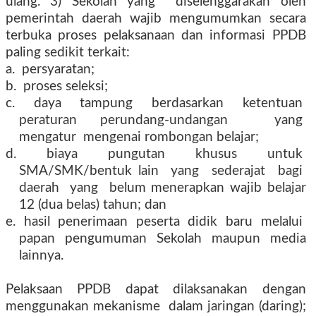
ulang. 3) Sekolah
yang
diselenggarakan oleh
pemerintah daerah wajib mengumumkan secara
terbuka proses pelaksanaan dan informasi PPDB
paling sedikit terkait:
a.
persyaratan;
b.
proses seleksi;
c.
daya
tampung
berdasarkan
ketentuan
peraturan perundang-undangan
yang
mengatur
mengenai rombongan belajar;
d.
biaya
pungutan
khusus
untuk
SMA/SMK/bentuk lain
yang
sederajat
bagi
daerah
yang
belum menerapkan wajib belajar
12 (dua belas) tahun; dan
e.
hasil
penerimaan
peserta
didik
baru
melalui
papan pengumuman Sekolah maupun media
lainnya.
Pelaksaan PPDB dapat dilaksanakan dengan
menggunakan mekanisme
dalam jaringan (daring);