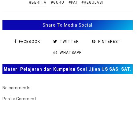
#BERITA
#GURU
#PAI
#REGULASI
Share To Media Social
FACEBOOK
TWITTER
PINTEREST
WHATSAPP
Materi Pelajaran dan Kumpulan Soal Ujian US SAS, SAT.
TKA dan Lainnya
No comments
Post a Comment
B
u
k
a
F