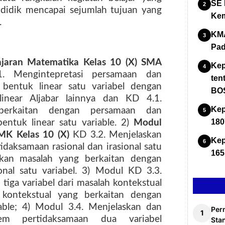
SE 
didik mencapai sejumlah tujuan yang
Kem
.
KMA
Pad
jaran Matematika Kelas 10 (X) SMA
Kep
. Mengintepretasi persamaan dan
ten
 bentuk linear satu variabel dengan
BOS
inear Aljabar lainnya dan KD 4.1.
Kep
berkaitan dengan persamaan dan
180
bentuk linear satu variable. 2)
Modul
MK Kelas 10 (X)
KD 3.2. Menjelaskan
Kep
daksamaan rasional dan irasional satu
165
ikan masalah yang berkaitan dengan
onal satu variabel. 3) Modul KD 3.3.
iga variabel dari masalah kontekstual
 kontekstual yang berkaitan dengan
iable; 4) Modul 3.4. Menjelaskan dan
Per
tem pertidaksamaan dua variabel
Stan