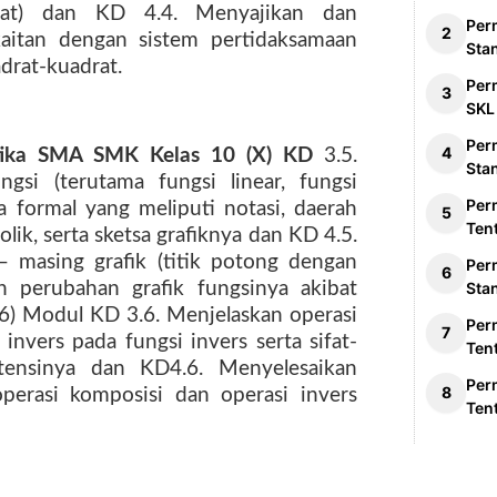
adrat) dan KD 4.4. Menyajikan dan
Per
aitan dengan sistem pertidaksamaan
Sta
adrat-kuadrat.
Per
SKL
Per
tika SMA SMK Kelas 10 (X) KD
3.5.
Sta
si (terutama fungsi linear, fungsi
Per
ra formal yang meliputi notasi, daerah
Ten
olik, serta sketsa grafiknya dan KD 4.5.
– masing grafik (titik potong dengan
Per
n perubahan grafik fungsinya akibat
Sta
sb. 6) Modul KD 3.6. Menjelaskan operasi
Per
invers pada fungsi invers serta sifat-
Ten
stensinya dan KD4.6. Menyelesaikan
Per
perasi komposisi dan operasi invers
Ten