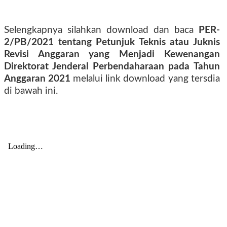
Selengkapnya silahkan download dan baca
PER-
2/PB/2021 tentang Petunjuk Teknis atau Juknis
Revisi Anggaran yang Menjadi Kewenangan
Direktorat Jenderal Perbendaharaan pada Tahun
Anggaran 2021
melalui link download yang tersdia
di bawah ini.