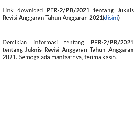
Link download
PER-2/PB/2021 tentang Juknis
Revisi Anggaran Tahun Anggaran 2021
(
disini
)
Demikian informasi tentang
PER-2/PB/2021
tentang Juknis Revisi Anggaran Tahun Anggaran
2021
.
Semoga ada manfaatnya, terima kasih.