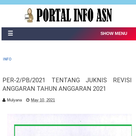
☰
SHOW MENU
INFO
PER-2/PB/2021 TENTANG JUKNIS REVISI
ANGGARAN TAHUN ANGGARAN 2021
Mulyana
May 10, 2021