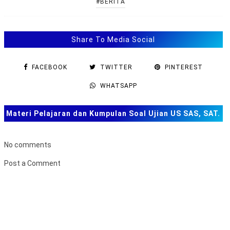
#BERITA
Share To Media Social
FACEBOOK
TWITTER
PINTEREST
WHATSAPP
Materi Pelajaran dan Kumpulan Soal Ujian US SAS, SAT.
TKA dan Lainnya
No comments
Post a Comment
B
u
k
a
F