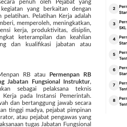
ecara penuh oleh Pejabat yang
Per
kegiatan yang berkaitan dengan
Sta
pelatihan. Pelatihan Kerja adalah
Per
mberi, memperoleh, meningkatkan,
SKL
i kerja, produktivitas, disiplin,
ngkat keterampilan dan keahlian
Per
Sta
ng dan kualifikasi jabatan atau
Per
Ten
Per
Sta
n Menpan RB atau
Permenpan RB
 Jabatan Fungsional Instruktur
,
Per
ukan sebagai pelaksana teknis
Ten
n Kerja pada Instansi Pemerintah.
Per
wah dan bertanggung jawab secara
Ten
an tinggi madya, pejabat pimpinan
trator, atau pejabat pengawas yang
laksanaan tugas Jabatan Fungsional