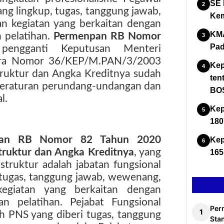
SE 
ng lingkup, tugas, tanggung jawab,
Kem
 kegiatan yang berkaitan dengan
KMA
 pelatihan.
Permenpan RB Nomor
Pad
 pengganti Keputusan Menteri
ara Nomor 36/KEP/M.PAN/3/2003
Kep
truktur dan Angka Kreditnya sudah
ten
 peraturan perundang-undangan dan
BOS
l.
Kep
180
pan RB Nomor 82 Tahun 2020
Kep
truktur
dan Angka Kreditnya
, yang
165
struktur adalah jabatan fungsional
tugas, tanggung jawab, wewenang,
egiatan yang berkaitan dengan
n pelatihan. Pejabat Fungsional
Per
ah PNS yang diberi tugas, tanggung
Stan