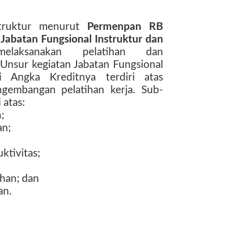
struktur menurut
Permenpan RB
abatan Fungsional Instruktur
dan
elaksanakan pelatihan dan
Unsur kegiatan Jabatan Fungsional
ai Angka Kreditnya terdiri atas
ngembangan pelatihan kerja. Sub-
 atas:
;
an;
ktivitas;
han; dan
an.