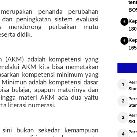
ten
BOS
i merupakan penanda perubahan
 dan peningkatan sistem evaluasi
Kep
nya mendorong perbaikan mutu
180
serta didik.
Kep
165
 (AKM) adalah kompetensi yang
melalui AKM kita bisa memetakan
dasarkan kompetensi minimum yang
i Minimun adalah kompetensi dasar
Per
Stan
isa belajar, apapun materinya dan
hingga materi AKM ada dua yaitu
Per
rta literasi numerasi.
Sta
Per
SKL
i sini bukan sekedar kemampuan
Per