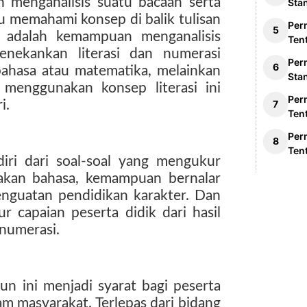
 menganalisis suatu bacaan serta
Sta
 memahami konsep di balik tulisan
Per
i adalah kemampuan menganalisis
Ten
nekankan literasi dan numerasi
Per
bahasa atau matematika, melainkan
Sta
menggunakan konsep literasi ini
Per
i.
Ten
Per
Ten
iri dari soal-soal yang mengukur
kan bahasa, kemampuan bernalar
nguatan pendidikan karakter. Dan
capaian peserta didik dari hasil
n numerasi.
n ini menjadi syarat bagi peserta
am masyarakat. Terlepas dari bidang