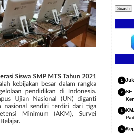
erasi Siswa SMP MTS Tahun 2021
Juk
alah kebijakan besar dalam rangka
elolaan pendidikan di Indonesia.
SE 
pus Ujian Nasional (UN) diganti
Kem
asional sendiri terdiri dari tiga
KMA
etensi Minimum (AKM), Survei
Pad
Belajar.
Kep