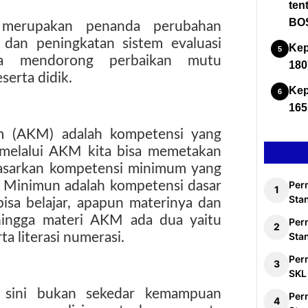
ten
BOS
i merupakan penanda perubahan
 dan peningkatan sistem evaluasi
Kep
nya mendorong perbaikan mutu
180
serta didik.
Kep
165
 (AKM) adalah kompetensi yang
melalui AKM kita bisa memetakan
dasarkan kompetensi minimum yang
i Minimun adalah kompetensi dasar
Per
Stan
isa belajar, apapun materinya dan
hingga materi AKM ada dua yaitu
Per
rta literasi numerasi.
Sta
Per
SKL
i sini bukan sekedar kemampuan
Per