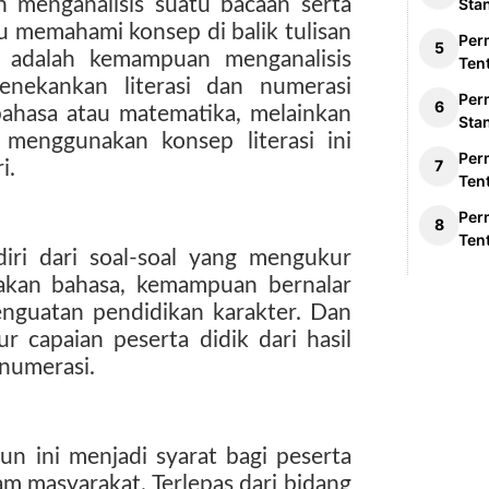
 menganalisis suatu bacaan serta
Sta
 memahami konsep di balik tulisan
Per
i adalah kemampuan menganalisis
Ten
nekankan literasi dan numerasi
Per
bahasa atau matematika, melainkan
Sta
menggunakan konsep literasi ini
Per
i.
Ten
Per
Ten
iri dari soal-soal yang mengukur
kan bahasa, kemampuan bernalar
nguatan pendidikan karakter. Dan
capaian peserta didik dari hasil
n numerasi.
n ini menjadi syarat bagi peserta
am masyarakat. Terlepas dari bidang