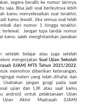
akan, segera beralih ke nomor lainnya.
u saja. Bisa jadi soal berikutnya lebih
lah kamu menyelesaikan soal terakhir,
tadi kamu lewati. Jika semua soal telah
kembali dari nomor 1 hingga terakhir.
terlewat.
Jangan lupa tandai nomor
pai kamu salah menghitamkan jawaban
setelah belajar atau juga setelah
Sebelum mengerjakan
Soal
Ujian Sekolah
drasah (UAM) MTS
Tahun
2021/2022
,
ntuk memohon diberikan ketenangan,
gingat materi yang telah dihafal, dan
. Usahakan jangan grogi pada saat
soal ujian dan LJK atau saat kamu
au android untuk pelaksanaan
Ujian
Ujian Akhir Madrasah (UAM)