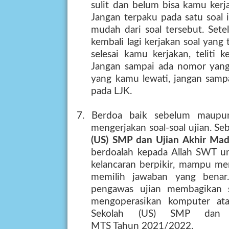
sulit dan belum bisa kamu kerj
Jangan terpaku pada satu soal it
mudah dari soal tersebut. Sete
kembali lagi kerjakan soal yang 
selesai kamu kerjakan, teliti 
Jangan sampai ada nomor yang 
yang kamu lewati, jangan sam
pada LJK.
7. Berdoa baik sebelum maupun 
mengerjakan soal-soal ujian. 
(
US
)
SM
P dan Ujian Akhir Ma
berdoalah kepada Allah SWT u
kelancaran berpikir, mampu men
memilih jawaban yang benar
pengawas ujian membagikan 
mengoperasikan komputer at
Sekolah (
US
)
SM
P dan 
MTS
Tahun
2021/2022
.