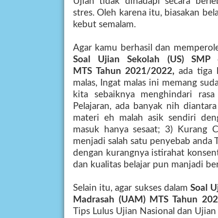
Ujian tidak dihadapi secara berl
stres. Oleh karena itu, biasakan bel
kebut semalam.
Agar kamu berhasil dan memperole
Soal
Ujian Sekolah (
US
)
SM
P 
MTS
Tahun
2021/2022
,
ada tiga 
malas, Ingat malas ini memang suda
kita sebaiknya menghindari rasa
Pelajaran, ada banyak nih diantar
materi eh malah asik sendiri deng
masuk hanya sesaat; 3) Kurang C
menjadi salah satu penyebab anda 
dengan kurangnya istirahat konsen
dan kualitas belajar pun manjadi be
Selain itu, agar sukses dalam
Soal
U
Madrasah (UAM) MTS
Tahun
202
Tips Lulus Ujian Nasional dan Ujian