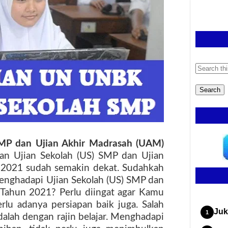
M
P dan Ujian Akhir Madrasah (UAM)
aan
Ujian Sekolah (
US
)
SM
P dan Ujian
n
2021
sudah semakin dekat. Sudahkah
menghadapi
Ujian Sekolah (
US
)
SM
P dan
Tahun
2021? Perlu diingat agar Kamu
rlu adanya persiapan baik juga. Salah
Juk
dalah dengan rajin belajar. Menghadapi