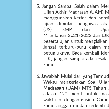
5. Jangan Sampai Salah dalam Me
Ujian Akhir Madrasah (UAM) 
menggunakan kertas dan pensil
ujian dimulai, pengawas a
(
US
)
SM
P dan Ujia
MTS
Tahun
2021/2022
dan LJK
peserta ujian untuk mengisikan i
Jangat terburu-buru dalam men
petunjuknya. Baca kembali iden
LJK, jangan sampai ada kesal
kamu.
6. Jawablah Mulai dari yang Termu
Waktu mengerjakan
Soal
Ujia
Madrasah (UAM) MTS
Tahun
adalah 120 menit untuk masi
waktu ini dengan efisien. Cara
kamu anggap mudah terlebih d