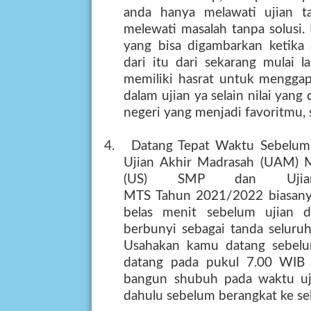
anda hanya melawati ujian t
melewati masalah tanpa solusi.
yang bisa digambarkan ketika
dari itu dari sekarang mulai 
memiliki hasrat untuk mengga
dalam ujian ya selain nilai yang
negeri yang menjadi favoritmu,
4.
Datang Tepat Waktu Sebelum
Ujian Akhir Madrasah (UAM) 
(
US
)
SM
P dan Ujia
MTS
Tahun
2021/2022
biasany
belas menit sebelum ujian d
berbunyi sebagai tanda seluruh
Usahakan kamu datang sebelu
datang pada pukul 7.00 WIB a
bangun shubuh pada waktu uji
dahulu sebelum berangkat ke se