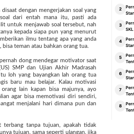
Per
a disaat dengan mengerjakan soal yang
Sta
soal dari entah mana itu, pasti ada
Per
lit untuk menjawab soal tersebut, nah
SKL
rtanya kepada siapa pun yang menurut
mberikan ilmu tentang apa yang anda
Per
Sta
u, bisa teman atau bahkan orang tua.
Per
an pernah dong mendegar motivator saat
Ten
(
US
)
SM
P dan Ujian Akhir Madrasah
Per
tu loh yang bayangkan lah orang tua
Sta
is baru mau belajar. Kalau motivasi
Per
 orang lain kapan bisa majunya, ayo
Ten
alian agar bisa memotivasi diri sendiri,
mangat menjalani hari dimana pun dan
Per
Ten
t terbang tanpa tujuan, apakah tidak
nya tujuan, sama seperti ulangan, jika