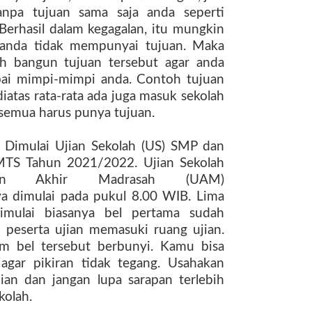
anpa tujuan sama saja anda seperti
 Berhasil dalam kegagalan, itu mungkin
 anda tidak mempunyai tujuan. Maka
lah bangun tujuan tersebut agar anda
pai mimpi-mimpi anda. Contoh tujuan
 diatas rata-rata ada juga masuk sekolah
 semua harus punya tujuan.
 Dimulai
Ujian Sekolah (
US
)
SM
P dan
MTS
Tahun
2021/2022
.
Ujian Sekolah
n Akhir Madrasah (UAM)
a dimulai pada pukul 8.00 WIB. Lima
imulai biasanya bel pertama sudah
 peserta ujian memasuki ruang ujian.
m bel tersebut berbunyi. Kamu bisa
gar pikiran tidak tegang. Usahakan
an dan jangan lupa sarapan terlebih
kolah.