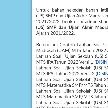
Untuk bahan sekedar bahan la
(
US
)
SM
P dan Ujian Akhir Madras
2021/2022
, berikut ini admin sha
(
US
)
SM
P dan Ujian Akhir Mad
Ajaran 2021/2022.
Berikut ini Contoh Latihan Soal
Uj
Madrasah (UAM) MTS
Tahun
2022
Latihan
Soal
Ujian Sekolah (
US
)
S
MTS
IPA Tahun 2022 Versi 1 (
DISIN
Latihan S
oal
Ujian Sekolah (
US
)
S
MTS
IPA Tahun 2022 Versi 2 (
DISIN
Latihan
Soal
Ujian Sekolah (
US
)
S
MTS
Matematika SMP/MTS Tahun 2
Latihan S
oal
Ujian Sekolah (
US
)
S
MTS
Matematika SMP/MTS Tahun 2
Latihan S
oal
Ujian Sekolah (
US
)
S