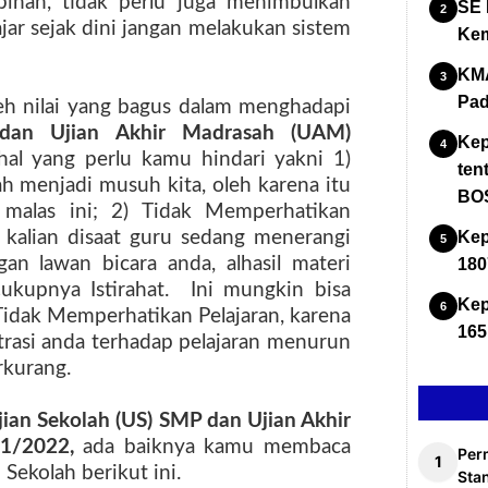
ebihan, tidak perlu juga menimbulkan
SE 
ajar sejak dini jangan melakukan sistem
Kem
KMA
Pad
h nilai yang bagus dalam menghadapi
dan Ujian Akhir Madrasah (UAM)
Kep
hal yang perlu kamu hindari yakni 1)
ten
h menjadi musuh kita, oleh karena itu
BOS
 malas ini; 2) Tidak Memperhatikan
a kalian disaat guru sedang menerangi
Kep
an lawan bicara anda, alhasil materi
180
ukupnya Istirahat.
Ini mungkin bisa
Kep
Tidak Memperhatikan Pelajaran, karena
165
trasi anda terhadap pelajaran menurun
rkurang.
jian Sekolah (
US
)
SM
P dan Ujian Akhir
1/2022
,
ada baiknya kamu membaca
Per
Sekolah berikut ini.
Stan