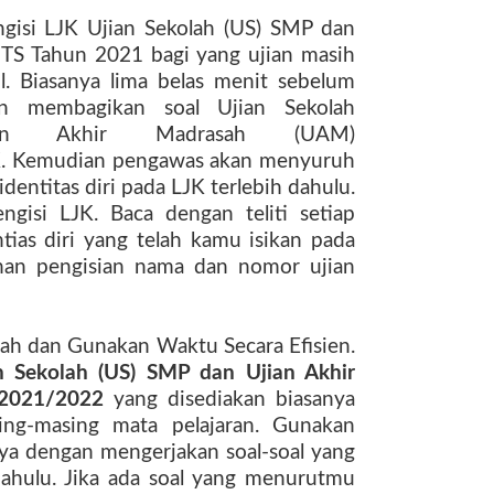
ngisi LJK
Ujian Sekolah (
US
)
SM
P dan
MTS
Tahun
2021
bagi yang ujian masih
. Biasanya lima belas menit sebelum
kan membagikan soal
Ujian Sekolah
n Akhir Madrasah (UAM)
. Kemudian pengawas akan menyuruh
dentitas diri pada LJK terlebih dahulu.
gisi LJK. Baca dengan teliti setiap
tias diri yang telah kamu isikan pada
ahan pengisian nama dan nomor ujian
dah dan Gunakan Waktu Secara Efisien.
n Sekolah (
US
)
SM
P dan Ujian Akhir
2021/2022
yang disediakan biasanya
ng-masing mata pelajaran. Gunakan
nya dengan mengerjakan soal-soal yang
ahulu. Jika ada soal yang menurutmu