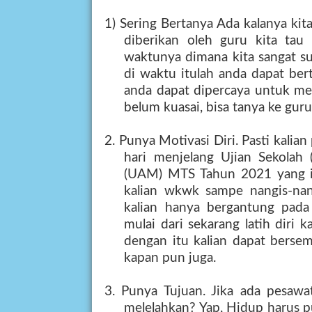
1) Sering Bertanya Ada kalanya kit
diberikan oleh guru kita tau 
waktunya dimana kita sangat su
di waktu itulah anda dapat be
anda dapat dipercaya untuk me
belum kuasai, bisa tanya ke gur
2. Punya Motivasi Diri. Pasti kali
hari menjelang
Ujian Sekolah 
(UAM) MTS
Tahun
2021
yang i
kalian wkwk sampe nangis-nang
kalian hanya bergantung pada
mulai dari sekarang latih diri k
dengan itu kalian dapat berse
kapan pun juga.
3. Punya Tujuan. Jika ada pesawa
melelahkan? Yap, Hidup harus pu