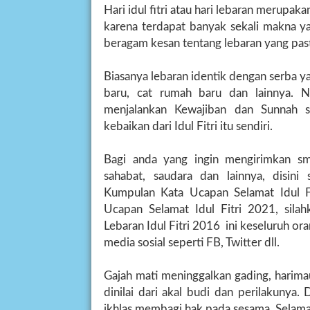
Hari idul fitri atau hari lebaran merupaka
karena terdapat banyak sekali makna y
beragam kesan tentang lebaran yang pas
Biasanya lebaran identik dengan serba ya
baru, cat rumah baru dan lainnya. N
menjalankan Kewajiban dan Sunnah 
kebaikan dari Idul Fitri itu sendiri.
Bagi anda yang ingin mengirimkan sms
sahabat, saudara dan lainnya, disin
Kumpulan Kata Ucapan Selamat Idul Fi
Ucapan Selamat Idul Fitri 2021, sil
Lebaran Idul Fitri 2016 ini keseluruh o
media sosial seperti FB, Twitter dll.
Gajah mati meninggalkan gading, harima
dinilai dari akal budi dan perilakunya.
ikhlas membagi hak pada sesama. Selamat 