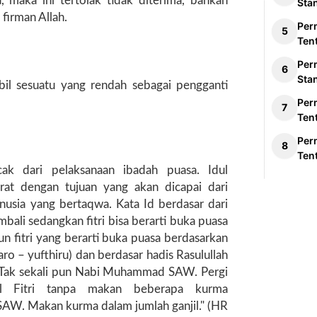
, maka ini tertolak tidak diterima, bahkan
Sta
firman Allah.
Per
Ten
Per
Sta
bil sesuatu yang rendah sebagai pengganti
Per
Ten
Per
Ten
ak dari pelaksanaan ibadah puasa. Idul
rat dengan tujuan yang akan dicapai dari
anusia yang bertaqwa. Kata Id berdasar dari
bali sedangkan fitri bisa berarti buka puasa
un fitri yang berarti buka puasa berdasarkan
haro – yufthiru) dan berdasar hadis Rasulullah
: Tak sekali pun Nabi Muhammad SAW. Pergi
ul Fitri tanpa makan beberapa kurma
 SAW. Makan kurma dalam jumlah ganjil." (HR