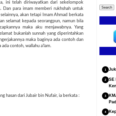
nya, ini telah diriwayatkan dari sekelompok
. Dan para imam memberi rukhshah untuk
elainnya, akan tetapi Imam Ahmad berkata
an selamat kepada seorangpun, namun bila
capkannya maka aku menjawabnya. Yang
elamat bukanlah sunnah yang diperintahkan
mengerjakannya maka baginya ada contoh dan
 ada contoh, wallahu a'lam.
Juk
SE 
Kem
 hasan dari Jubair bin Nufair, ia berkata :
KMA
Pad
Kep