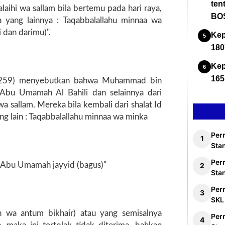
ten
'alaihi wa sallam bila bertemu pada hari raya,
BOS
yang lainnya : Taqabbalallahu minnaa wa
 dan darimu)".
Kep
180
Kep
165
/259) menyebutkan bahwa Muhammad bin
Abu Umamah Al Bahili dan selainnya dari
 wa sallam. Mereka bila kembali dari shalat Id
g lain : Taqabbalallahu minnaa wa minka
Per
Stan
Per
 Abu Umamah jayyid (bagus)"
Sta
Per
SKL
n wa antum bikhair) atau yang semisalnya
Per