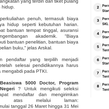
ngkatan yang terdiri dari tiket pulang
Per
 hidup.
Sta
a perkuliahan penuh, termasuk biaya
Per
SKL
aya hidup seperti kebutuhan harian.
t bantuan tempat tinggal, asuransi
Per
ngembangan akademik. "Biaya
Sta
ti bantuan penelitian, bantuan biaya
Per
elian buku," jelas Arskal.
Ten
Per
n pendaftar yang terpilih menjadi
Sta
telah selesai pendidikannya harus
ia mengabdi pada PTKI.
Per
Ten
 Beasiswa 5000 Doctor, Program
Per
Negeri
? Untuk mengikuti seleksi
Ten
dapat mendaftar dan mengirimkan
 di atas melalui laman:
mulai tanggal 26 Maret hingga 31 Mei