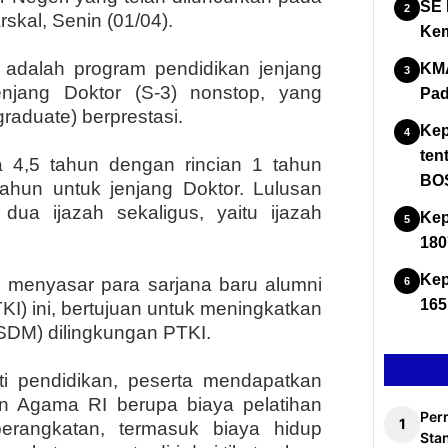
SE 
skal, Senin (01/04).
Kem
adalah program pendidikan jenjang
KMA
jenjang Doktor (S-3) nonstop, yang
Pad
graduate) berprestasi.
Kep
ten
a 4,5 tahun dengan rincian 1 tahun
BOS
tahun untuk jenjang Doktor. Lulusan
ua ijazah sekaligus, yaitu ijazah
Kep
180
Kep
 menyasar para sarjana baru alumni
165
I) ini, bertujuan untuk meningkatkan
(SDM) dilingkungan PTKI.
ti pendidikan, peserta mendapatkan
n Agama RI berupa biaya pelatihan
Per
rangkatan, termasuk biaya hidup
Stan