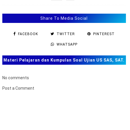
Share To Media Social
FACEBOOK
TWITTER
PINTEREST
WHATSAPP
Materi Pelajaran dan Kumpulan Soal Ujian US SAS, SAT.
TKA dan Lainnya
No comments
Post a Comment
B
u
k
a
F