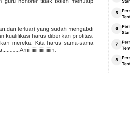
n guru honorer tidak boleh menutup
Sta
Per
Ten
Per
pan,dan terluar) yang sudah mengabdi
Sta
 kualifikasi harus diberikan priotitas.
Per
lkan mereka. Kita harus sama-sama
Ten
...Amiiiiiiiiiiiiiiiiiiiin.
Per
Ten