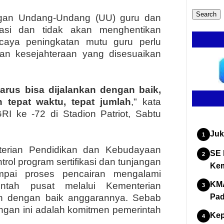
ngan Undang-Undang (UU) guru dan
kasi dan tidak akan menghentikan
rcaya peningkatan mutu guru perlu
an kesejahteraan yang disesuaikan
harus bisa dijalankan dengan baik,
 tepat waktu, tepat jumlah
," kata
 ke -72 di Stadion Patriot, Sabtu
Juk
erian Pendidikan dan Kebudayaan
SE 
ol program sertifikasi dan tunjangan
Kem
mpai proses pencairan mengalami
KMA
intah pusat melalui Kementerian
n dengan baik anggarannya. Sebab
Pad
angan ini adalah komitmen pemerintah
Kep