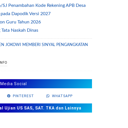
6/SJ Penambahan Kode Rekening APB Desa
 pada Dapodik Versi 2027
alon Guru Tahun 2026
Tata Naskah Dinas
a Raya 2026/2027
EN JOKOWI MEMBERI SINYAL PENGANGKATAN
erauke 2026/2027
Pendidikan
INFO
tasi KBC untuk Pengawas Madrasah
itas Guru Madrasah
 tentang Penyerahan PSU Perumahan
 Media Social
l
PINTEREST
WHATSAPP
 AN Tahun 2026
ndal 2026/2027
al Ujian US SAS, SAT. TKA dan Lainnya
nahasa Utara 2026/2027
ebumen 2026/2027