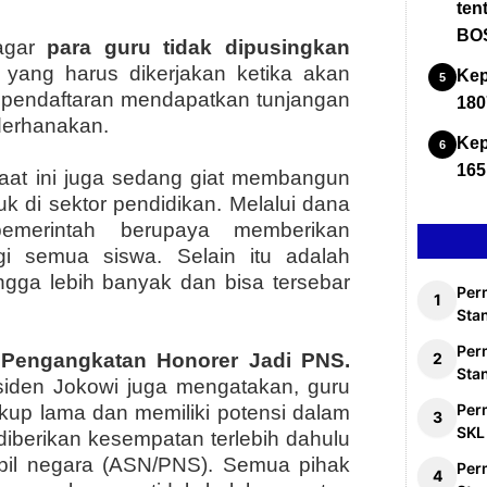
ten
BOS
 agar
para guru tidak dipusingkan
yang harus dikerjakan ketika akan
Kep
au pendaftaran mendapatkan tunjangan
180
ederhanakan.
Kep
165
aat ini juga sedang giat membangun
asuk di sektor pendidikan. Melalui dana
pemerintah berupaya memberikan
agi semua siswa. Selain itu adalah
gga lebih banyak dan bisa tersebar
Per
Stan
Per
l
Pengangkatan Honorer Jadi PNS.
Sta
siden Jokowi juga mengatakan, guru
Per
up lama dan memiliki potensi dalam
SKL
iberikan kesempatan terlebih dahulu
ipil negara (ASN/PNS). Semua pihak
Per