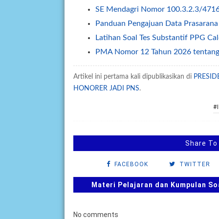
SE Mendagri Nomor 100.3.2.3/471
Panduan Pengajuan Data Prasarana
Latihan Soal Tes Substantif PPG C
PMA Nomor 12 Tahun 2026 tentang 
Kalender Pendidikan Kota Palangk
Artikel ini pertama kali dipublikasikan di
PRESID
Kalender Pendidikan Kabupaten M
HONORER JADI PNS
.
Tahapan dan Siklus SPMI di Satuan 
#
Buku Saku Pendampingan Implemen
KMA Nomor 737 Tahun 2026 Linear
Permendagri Nomor 15 Tahun 2026
Share To
Level Kognitif Pada Penyusunan Soa
FACEBOOK
TWITTER
Juknis Pengawas Penyelia TKA dan
Kalender Pendidikan Kabupaten Ke
Materi Pelajaran dan Kumpulan So
Kalender Pendidikan Kabupaten Mi
Kalender Pendidikan Kabupaten K
No comments