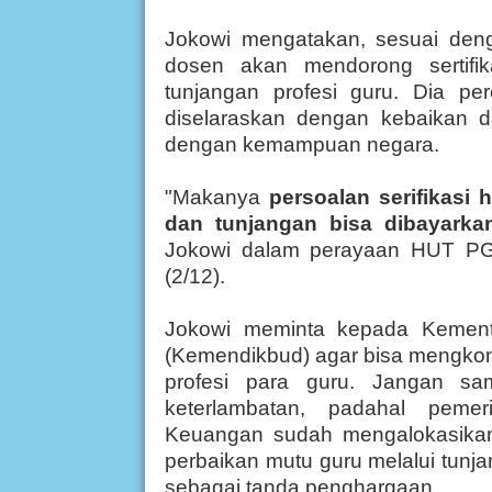
Jokowi mengatakan, sesuai de
dosen akan mendorong sertifi
tunjangan profesi guru. Dia pe
diselaraskan dengan kebaikan d
dengan kemampuan negara.
"Makanya
persoalan serifikasi 
dan tunjangan bisa dibayarkan
Jokowi dalam perayaan HUT PGRI
(2/12).
Jokowi meminta kepada Kement
(Kemendikbud) agar bisa mengkontr
profesi para guru. Jangan sa
keterlambatan, padahal pemer
Keuangan sudah mengalokasika
perbaikan mutu guru melalui tunj
sebagai tanda penghargaan.