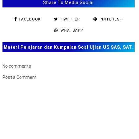
Share To Media Social
FACEBOOK
TWITTER
PINTEREST
WHATSAPP
Materi Pelajaran dan Kumpulan Soal Ujian US SAS, SAT.
TKA dan Lainnya
No comments
Post a Comment
B
u
k
a
F
o
r
m