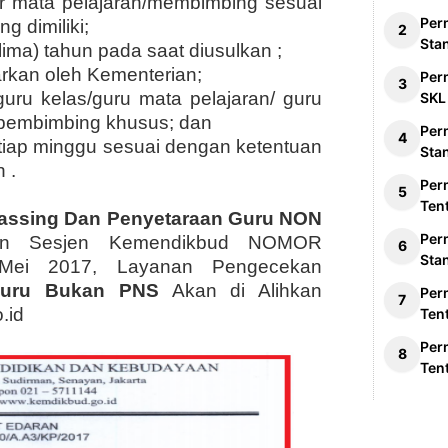
 mata pelajaran/membimbing sesuai
Per
g dimiliki;
Sta
h lima) tahun pada saat diusulkan ;
uarkan oleh Kementerian;
Per
uru kelas/guru mata pelajaran/ guru
SKL
 pembimbing khusus; dan
Per
tiap minggu sesuai dengan ketentuan
Sta
 .
Per
Ten
passing Dan Penyetaraan Guru NON
Per
an Sesjen Kemendikbud NOMOR
Sta
 Mei 2017, Layanan Pengecekan
Guru Bukan PNS
Akan di Alihkan
Per
.id
Ten
Per
Ten