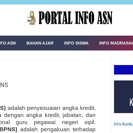
NFO ASN
BAHAN AJAR
INFO SISWA
INFO MADRASA
PNS
S)
adalah penyesuaian angka kredit,
a dengan angka kredit, jabatan, dan
onal guru pegawai negeri sipil.
Info Kuri
GBPNS)
adalah pengakuan terhadap