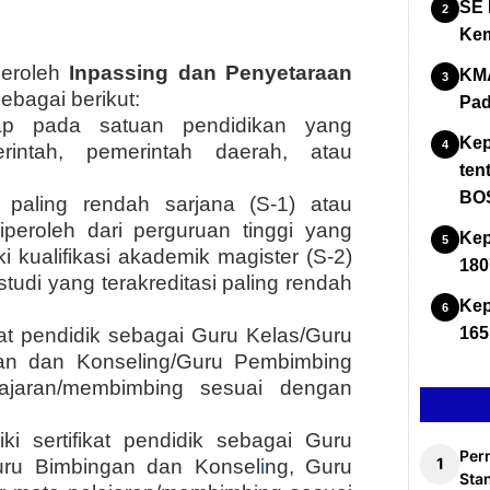
SE 
Kem
peroleh
Inpassing dan Penyetaraan
KMA
ebagai berikut:
Pad
tap pada satuan pendidikan yang
Kep
rintah, pemerintah daerah, atau
ten
BOS
k paling rendah sarjana (S-1) atau
peroleh dari perguruan tinggi yang
Kep
ki kualifikasi akademik magister (S-2)
180
studi yang terakreditasi paling rendah
Kep
ikat pendidik sebagai Guru Kelas/Guru
165
gan dan Konseling/Guru Pembimbing
ajaran/membimbing sesuai dengan
i sertifikat pendidik sebagai Guru
Per
uru Bimbingan dan Konsel
i
ng, Guru
Stan