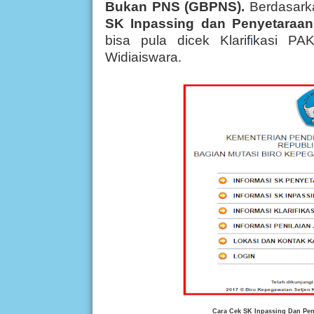
Bukan PNS (GBPNS).
Berdasark
SK Inpassing dan Penyetaraa
bisa pula dicek Klarif
i
kasi PAK
Widiaiswara.
Cara Cek SK Inpassing Dan Pe