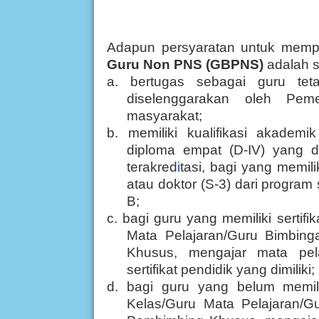
Adapun persyaratan untuk mem
Guru Non PNS (GBPNS)
adalah s
a. bertugas sebagai guru te
diselenggarakan oleh Peme
masyarakat;
b. memiliki kualifikasi akademi
diploma empat (D-IV) yang di
terakred
i
tasi, bagi yang memili
atau doktor (S-3) dari program 
B;
c. bagi guru yang memiliki sertif
Mata Pelajaran/Guru Bimbin
Khusus, mengajar mata pel
sertifikat pendidik yang dimiliki;
d. bagi guru yang belum memilik
Kelas/Guru Mata Pelajaran/G