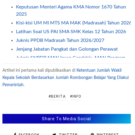
Keputusan Menteri Agama KMA Nomor 1670 Tahun
2025
Kisi-kisi UM MI MTS MA MAK (Madrasah) Tahun 2026
Latihan Soal US PAI SMA SMK Kelas 12 Tahun 2026
Juknis PPDB Madrasah Tahun 2026/2027
Jenjang Jabatan Pangkat dan Golongan Perawat
Juknis SNPDB MAN Insan Cendekia, MAN Program
Keagamaan Dan MAKN Tahun Pelajaran 2026/2027
Artikel ini pertama kali dipublikasikan di
Ketentuan Jumlah Wakil
Latihan Soal Tes CPNS - PPPK Kebidanan
Kepala Sekolah Berdasarkan Jumlah Rombongan Belajar Yang Diakui
Jenjang Jabatan Pangkat dan Golongan Dosen
Pemerintah
.
Latihan Soal Tes PPPK/PNS Tenaga Penyuluh Agama
#BERITA
#INFO
Islam
Pedoman Penyusunan Renstra Satker Kementerian
Agama Tahun 2025-2029
Share To Media Social
Juknis Penilaian Kinerja Kepala Madrasah Terbaru
Latihan Soal Tes CPNS PPPK Jabatan Penghulu