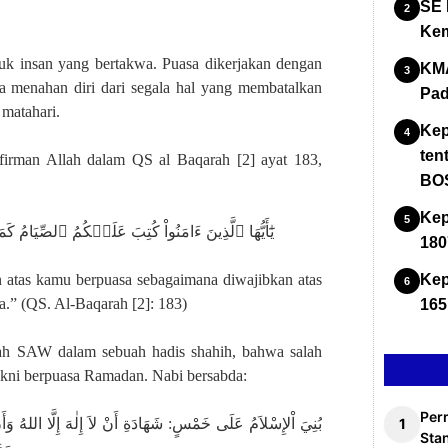
SE 
Kem
uk insan yang bertakwa. Puasa dikerjakan dengan
KMA
a menahan diri dari segala hal yang membatalkan
Pad
 matahari.
Kep
ten
firman Allah dalam QS al Baqarah [2] ayat 183,
BOS
Kep
يَٰٓأَيُّهَا ٱلَّذِينَ ءَامَنُواْ كُتِبَ عَلَيۡكُمُ ٱلصِّيَامُ
180
 atas kamu berpuasa sebagaimana diwajibkan atas
Kep
.” (QS. Al-Baqarah [2]: 183)
165
llah SAW dalam sebuah hadis shahih, bahwa salah
yakni berpuasa Ramadan. Nabi bersabda:
Per
بُنِيَ اْلإِسْلاَمُ عَلَى خَمْسٍ: شَهَادَةِ أَنْ لاَ إِلٰهَ إِلَّا اللهُ وَأَن
Stan
وَ)