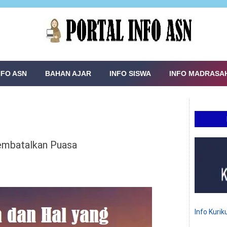
NFO ASN
BAHAN AJAR
INFO SISWA
INFO MADRASA
embatalkan Puasa
Info Kuri