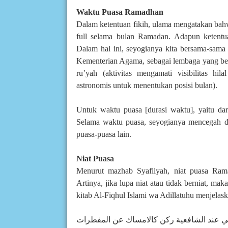
Waktu Puasa Ramadhan
Dalam ketentuan fikih, ulama mengatakan bah
full selama bulan Ramadan. Adapun ketentu
Dalam hal ini, seyogianya kita bersama-sama
Kementerian Agama, sebagai lembaga yang be
ru’yah (aktivitas mengamati visibilitas hi
astronomis untuk menentukan posisi bulan).
Untuk waktu puasa [durasi waktu], yaitu dari
Selama waktu puasa, seyogianya mencegah d
puasa-puasa lain.
Niat Puasa
Menurut mazhab Syafiiyah, niat puasa Ram
Artinya, jika lupa niat atau tidak berniat, m
kitab Al-Fiqhul Islami wa Adillatuhu menjelask
 عند الشافعية ركن كالامساك عن المفطرات