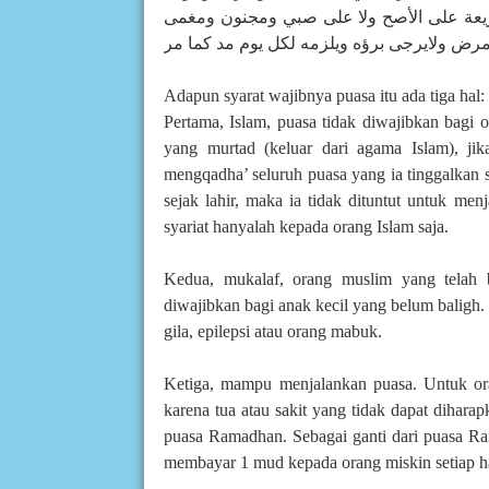
ريعة على الأصح ولا على صبي ومجنون ومغمى
Adapun syarat wajibnya puasa itu ada tiga hal:
Pertama, Islam, puasa tidak diwajibkan bagi or
yang murtad (keluar dari agama Islam), ji
mengqadha’ seluruh puasa yang ia tinggalkan 
sejak lahir, maka ia tidak dituntut untuk men
syariat hanyalah kepada orang Islam saja.
Kedua, mukalaf, orang muslim yang telah b
diwajibkan bagi anak kecil yang belum baligh.
gila, epilepsi atau orang mabuk.
Ketiga, mampu menjalankan puasa. Untuk o
karena tua atau sakit yang tidak dapat dihar
puasa Ramadhan. Sebagai ganti dari puasa Ra
membayar 1 mud kepada orang miskin setiap h