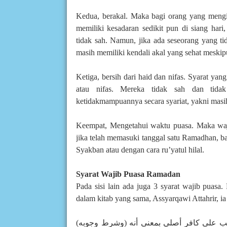
Kedua, berakal. Maka bagi orang yang mengida
memiliki kesadaran sedikit pun di siang har
tidak sah. Namun, jika ada seseorang yang tid
masih memiliki kendali akal yang sehat meskip
Ketiga, bersih dari haid dan nifas. Syarat yan
atau nifas. Mereka tidak sah dan tida
ketidakmampuannya secara syariat, yakni mas
Keempat, Mengetahui waktu puasa. Maka waj
jika telah memasuki tanggal satu Ramadhan, 
Syakban atau dengan cara ru’yatul hilal.
Syarat Wajib Puasa Ramadan
Pada sisi lain ada juga 3 syarat wajib puasa.
dalam kitab yang sama, Assyarqawi Attahrir, ia
(وشرط وجوبه) ثلاثة أشياء (اسلام وتكليف، واطاقته) للصوم فلايجب على كافر أصلي بمعنى أنه