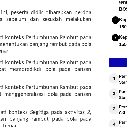
ten
BOS
ini, peserta didik diharapkan berdoa
a sebelum dan sesudah melakukan
Kep
180
Kep
ti konteks Pertumbuhan Rambut pada
at menentukan panjang rambut pada pola
165
nar.
ti konteks Pertumbuhan Rambut pada
apat mempredikdi pola pada barisan
Per
Stan
ti konteks Pertumbuhan Rambut pada
Per
at menggeneralisasi pola pada barisan
Sta
Per
i konteks Segitiga pada aktivitas 2,
SKL
kan panjang rambut pada pola pada
Per
n benar.