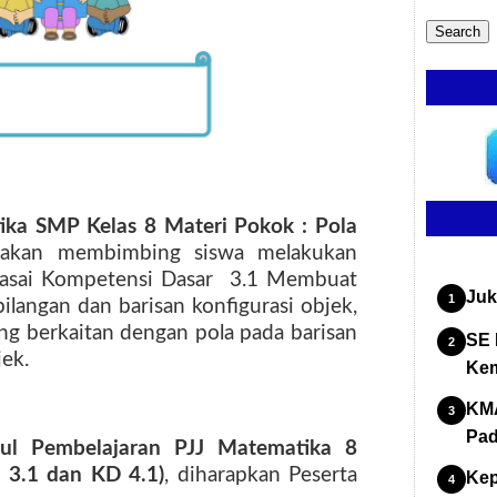
ka SMP Kelas 8 Materi Pokok : Pola
)
akan membimbing siswa melakukan
asai Kompetensi Dasar
3.1 Membuat
Juk
bilangan dan barisan konfigurasi objek,
ng berkaitan dengan pola pada barisan
SE 
jek.
Kem
KMA
Pad
ul Pembelajaran PJJ Matematika 8
 3.1 dan KD 4.1)
, diharapkan Peserta
Kep