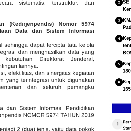
SE 
cara sistematis, terstruktur, dan
Kem
KMA
n (Kedirjenpendis) Nomor 5974
Pad
laan Data dan Sistem Informasi
Kep
 sehingga dapat tercipta tata kelola
ten
ntegrasi dan menghasilkan data yang
BOS
 kebutuhan Direktorat Jenderal,
Kep
ingan lainnya.
180
, efektifitas, dan sinergitas kegiatan
m yang terintegrasi untuk digunakan
Kep
ementerian dan seluruh pemangku
165
a dan Sistem Informasi Pendidikan
irjenpendis NOMOR 5974 TAHUN 2019
Per
Stan
njadi 2 (dua) jenis, yaitu data pokok