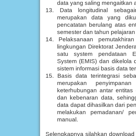
data yang saling mengaitkan an
13. Data longitudinal sebag
merupakan data yang dikum
pencatatan berulang atas en
semester dan tahun pelajaran
14. Pelaksanaan pemutakhiran
lingkungan Direktorat Jendera
satu system pendataan Ed
System (EMIS) dan dikelola 
sistem informasi basis data ter
15. Basis data terintegrasi se
merupakan penyimpanan
keterhubungan antar entita
dan kebenaran data, sehingg
data dapat dihasilkan dari p
melakukan pemadanan/ pem
manual.
Selengkapnya silahkan download