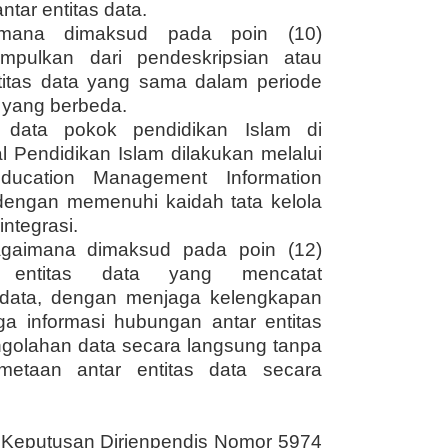
tar entitas data.
aimana dimaksud pada poin (10)
pulkan dari pendeskripsian atau
titas data yang sama dalam periode
 yang berbeda.
 data pokok pendidikan Islam di
l Pendidikan Islam dilakukan melalui
ucation Management Information
dengan memenuhi kaidah tata kelola
integrasi.
bagaimana dimaksud pada poin (12)
 entitas data yang mencatat
s data, dengan menjaga kelengkapan
a informasi hubungan antar entitas
engolahan data secara langsung tanpa
etaan antar entitas data secara
 Keputusan Dirjenpendis Nomor 5974