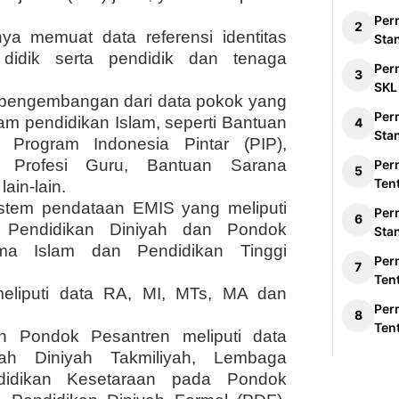
Per
ya memuat data referensi identitas
Sta
 didik serta pendidik dan tenaga
Per
SKL
 pengembangan dari data pokok yang
Per
m pendidikan Islam, seperti Bantuan
Sta
 Program Indonesia Pintar (PIP),
an Profesi Guru, Bantuan Sarana
Per
Ten
ain-lain.
sistem pendataan EMIS yang meliputi
Per
 Pendidikan Diniyah dan Pondok
Sta
ma Islam dan Pendidikan Tinggi
Per
Ten
eliputi data RA, MI, MTs, MA dan
Per
Ten
n Pondok Pesantren meliputi data
ah Diniyah Takmiliyah, Lembaga
didikan Kesetaraan pada Pondok