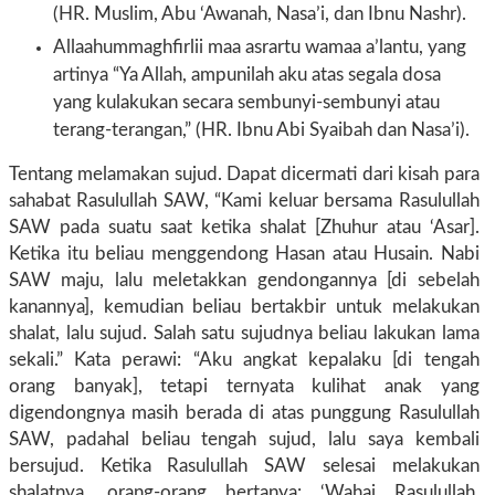
(HR. Muslim, Abu ‘Awanah, Nasa’i, dan Ibnu Nashr).
Allaahummaghfirlii maa asrartu wamaa a’lantu, yang
artinya “Ya Allah, ampunilah aku atas segala dosa
yang kulakukan secara sembunyi-sembunyi atau
terang-terangan,” (HR. Ibnu Abi Syaibah dan Nasa’i).
Tentang melamakan sujud. Dapat dicermati dari kisah para
sahabat Rasulullah SAW, “Kami keluar bersama Rasulullah
SAW pada suatu saat ketika shalat [Zhuhur atau ‘Asar].
Ketika itu beliau menggendong Hasan atau Husain. Nabi
SAW maju, lalu meletakkan gendongannya [di sebelah
kanannya], kemudian beliau bertakbir untuk melakukan
shalat, lalu sujud. Salah satu sujudnya beliau lakukan lama
sekali.” Kata perawi: “Aku angkat kepalaku [di tengah
orang banyak], tetapi ternyata kulihat anak yang
digendongnya masih berada di atas punggung Rasulullah
SAW, padahal beliau tengah sujud, lalu saya kembali
bersujud. Ketika Rasulullah SAW selesai melakukan
shalatnya, orang-orang bertanya: ‘Wahai Rasulullah,