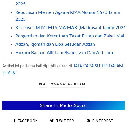
2025
Keputusan Menteri Agama KMA Nomor 1670 Tahun
2025
Kisi-kisi UM MI MTS MA MAK (Madrasah) Tahun 2026
Pengertian dan Ketentuan Zakat Fitrah dan Zakat Mal
Adzan, Iqomah dan Doa Sesudah Adzan
Hukum Bacaan Alif Lam Syamsiyah Dan Alif Lam
Qomariyah
Artikel ini pertama kali dipublikasikan di
TATA CARA SUJUD DALAM
Latihan Soal US PAI SMA SMK Kelas 12 Tahun 2026
SHALAT
.
Latihan Soal Ujian Sekolah (US) SMA Tahun 2026
#PAI
#WAWASAN-ISLAM
Juknis SNPDB MAN Insan Cendekia, MAN Program
Keagamaan Dan MAKN Tahun Pelajaran 2026/2027
Latihan Soal Tes PPPK/PNS Tenaga Penyuluh Agama
Share To Media Social
Islam
Perilaku Tercela (Pengertian Dendam Dan Munafik)
FACEBOOK
TWITTER
PINTEREST
Pedoman Penyusunan Renstra Satker Kementerian