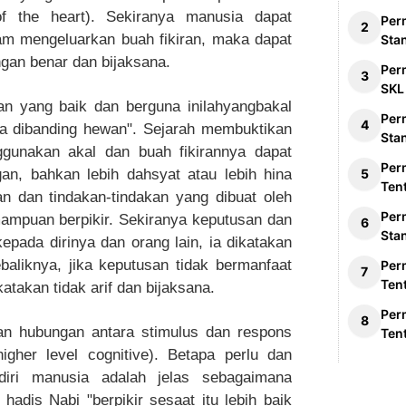
 of the heart). Sekiranya manusia dapat
Per
m mengeluarkan buah fikiran, maka dapat
Sta
gan benar dan bijaksana.
Per
SKL
 yang baik dan berguna inilahyangbakal
Per
a dibanding hewan". Sejarah membuktikan
Sta
gunakan akal dan buah fikirannya dapat
Per
an, bahkan lebih dahsyat atau lebih hina
Ten
n dan tindakan-tindakan yang dibuat oleh
Per
mpuan berpikir. Sekiranya keputusan dan
Sta
kepada dirinya dan orang lain, ia dikatakan
baliknya, jika keputusan tidak bermanfaat
Per
Ten
katakan tidak arif dan bijaksana.
Per
an hubungan antara stimulus dan respons
Ten
(higher level cognitive). Betapa perlu dan
 diri manusia adalah jelas sebagaimana
dis Nabi "berpikir sesaat itu lebih baik