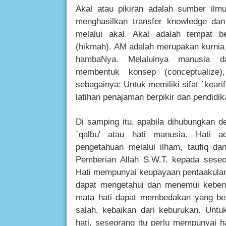
Akal atau pikiran adalah sumber ilmu 
menghasilkan transfer knowledge dan 
melalui akal. Akal adalah tempat b
(hikmah). AM adalah merupakan kurnia 
hambaNya. Melaluinya manusia dap
membentuk konsep (conceptualize
sebagainya: Untuk memiliki sifat `keari
latihan penajaman berpikir dan pendidi
Di samping itu, apabila dihubungkan d
`qalbu' atau hati manusia. Hati 
pengetahuan melalui ilham, taufiq dan
Pemberian Allah S.W.T. kepada seseor
Hati mempunyai keupayaan pentaakulan
dapat mengetahui dan menemui kebena
mata hati dapat membedakan yang bena
salah, kebaikan dari keburukan. Unt
hati, seseorang itu perlu mem­punyai h