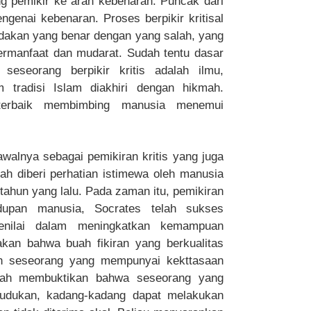
ng pemikir ke arah kebenaran. Puncak dari
enai kebenaran. Proses berpikir kritisal
kan yang benar dengan yang salah, yang
ermanfaat dan mudarat. Sudah tentu dasar
seorang berpikir kritis adalah ilmu,
 tradisi Islam diakhiri dengan hikmah.
terbaik membimbing manusia menemui
awalnya sebagai pemikiran kritis yang juga
lah diberi perhatian istimewa oleh manusia
ahun yang lalu. Pada zaman itu, pemikiran
idupan manusia, Socrates telah sukses
enilai dalam meningkatkan kemampuan
akan bahwa buah fikiran yang berkualitas
leh seseorang yang mempunyai kekttasaan
telah membuktikan bahwa seseorang yang
dukan, kadang-kadang dapat melakukan