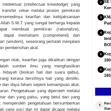
SE 
intelektual (intellectual knowledge) yang
Kem
transfer velue melalui proses pemikiran
ersemedinya kearifan dan kebijaksanaan
KMA
Allah S.W.T. yang sangat berharga kepada
Pad
at membuat pemikiran (rationalize),
Kep
), dapat memahami (comprehend) dan
ten
fan' (wisdom), seseorang perlulah menjalani
BOS
kan pembersihan akal.
Kep
engan otak, kearifan juga dikaitkan dengan
180
adalah sumber ilmu yang menghasilkan
Kep
 hidayah (bisikan hati dan suara qalbu).
165
ang kerana bersihnya hati yang dimiliki.
 dan daya faham seperti kemampuan akal,
ran. Pengetahuan yang diperoleh melalui
r dari yang palsu, yang betul dari yang
uk memperoleh pengetahuan bersumberkan
Per
Stan
ati yang suci dan ini dapat dicapai melalui