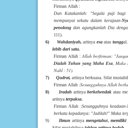
Firman Allah :
Dan Katakanlah: "Segala puji bagi
mempunyai sekutu dalam kerajaan-
Ny
penolong
dan agungkanlah Dia dengan
111).
6)
Wahdaniyah,
artinya
esa
atau
tungg
al
lebih dari satu.
Firman Allah :
Allah berfirman: "Jang
Dialah Tuhan yang
Maha Esa
, Maka 
Nahl : 51).
7)
Qudrat,
artinya berkuasa. Sifat mustah
Firman Allah :
Sesungguhnya Allah berkua
8)
Iradah
artinya
berkehendak
atau me
artinya
terpaksa.
Firman Allah :
Sesungguhnya keadaan-
berkata kepadanya: "Jadilah!"
Maka terj
9)
Ilmun
artinya
mengetahu
i,
memilik
Sifat mustahilnya
jahlun artinya bodoh
.