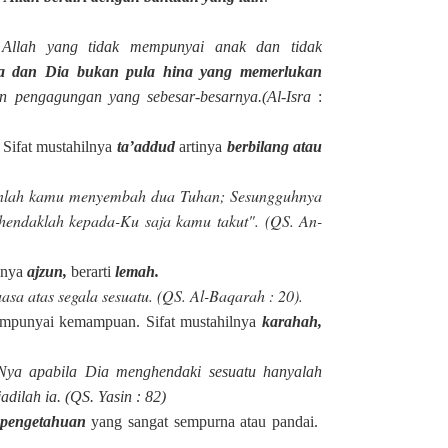
 Allah yang tidak mempunyai anak dan tidak
a dan Dia bukan pula hina yang memerlukan
 pengagungan yang sebesar-besarnya.(Al-Isra
:
. Sifat mustahilnya
ta’addud
artinya
berbilang atau
anlah kamu menyembah dua Tuhan; Sesungguhnya
hendaklah kepada-Ku saja kamu takut". (QS. An-
ilnya
ajzun,
berarti
lemah.
sa atas segala sesuatu. (QS. Al-Baqarah : 20).
mpunyai kemampuan.
Sifat mustahilnya
karahah,
Nya apabila Dia menghendaki sesuatu hanyalah
adilah ia. (QS. Yasin : 82)
i pengetahuan
yang sangat sempurna atau pandai.