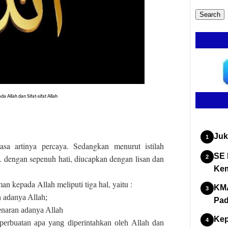
da Allah
dan Sifat-sifat Allah
Juk
sa artinya percaya. Sedangkan menurut istilah
SE 
 dengan sepenuh hati, diucapkan dengan lisan dan
Kem
n kepada Allah meliputi tiga hal, yaitu :
KMA
 adanya Allah;
Pad
enaran adanya Allah
Kep
erbuatan apa yang diperintahkan oleh Allah dan