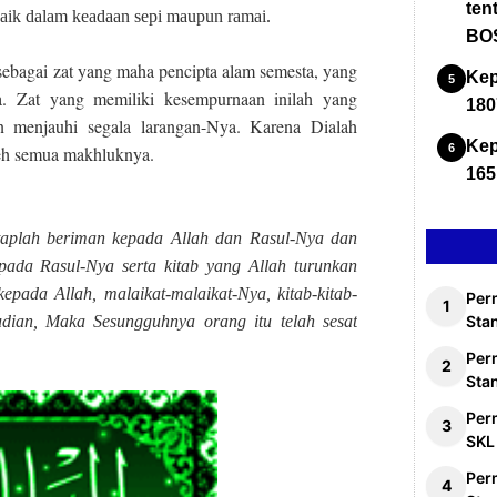
ten
baik dalam keadaan sepi maupun ramai.
BOS
sebagai zat yang maha pencipta alam semesta, yang
Kep
ya. Zat yang memiliki kesempurnaan inilah yang
180
an menjauhi segala larangan-Nya. Karena Dialah
Kep
leh semua makhluknya.
165
taplah beriman kepada Allah dan Rasul-Nya dan
pada Rasul-Nya serta kitab yang Allah turunkan
epada Allah, malaikat-malaikat-Nya, kitab-kitab-
Per
udian, Maka Sesungguhnya orang itu telah sesat
Stan
Per
Sta
Per
SKL
Per