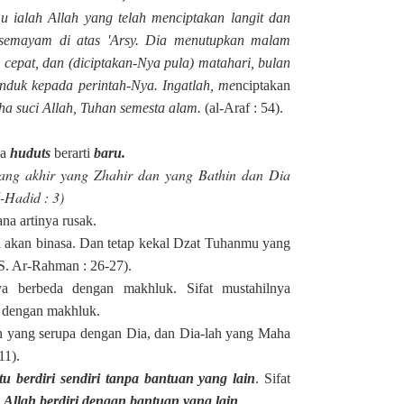
 ialah Allah yang telah menciptakan langit dan
semayam di atas 'Arsy. Dia menutupkan malam
cepat, dan (diciptakan-Nya pula) matahari, bulan
unduk kepada perintah-Nya.
Ingatlah, me
nciptakan
ha suci Allah, Tuhan semesta alam.
(al-Araf : 54).
ya
huduts
berarti
baru.
ang akhir yang Zhahir dan yang Bathin dan Dia
-Hadid : 3)
a Fana artinya rusak.
u akan binasa. Dan tetap kekal Dzat Tuhanmu yang
S. Ar-Rahman : 26-27).
nya berbeda dengan makhluk. Sifat mustahilnya
a dengan makhluk.
 yang serupa dengan Dia, dan Dia-lah yang Maha
11).
itu berdiri sendiri tanpa bantuan yang lain
. Sifat
a
Allah berdiri dengan bantuan yang lain
.