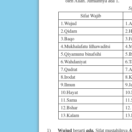
oleh Allah. Jumlahnya ada 1.
Si
Sifat Wajib
1.Wujud
1.
2.Qidam
2.H
3.Baqo
3.F
4.Mukhalafatu lilhawaditsi
4.M
5.Qiyamunu binafsihi
5.I
6.Wahdaniyat
6.T
7.Qudrat
7.A
8.Irodat
8.K
9.Ilmun
9.J
10.Hayat
10
11.Sama
11
12.Bshar
12
13.Kalam
13
1)
Wujud
berarti
ada.
Sifat mustahilnya
A