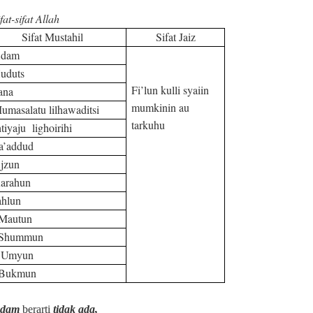
fat-sifat Allah
Sifat Mustahil
Sifat Jaiz
Adam
uduts
Fi’lun kulli syaiin
ana
mumkinin au
umasalatu lilhawaditsi
tarkuhu
htiyaju lighoirihi
a’addud
jzun
arahun
ahlun
.Mautun
.Shummun
. Umyun
.Bukmun
dam
berarti
tidak ada,