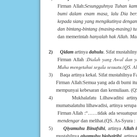
Firman Allah:
Sesungguhnya Tuhan kamu
bumi dalam enam masa, lalu Dia ber
kepada siang yang mengikutinya dengan 
dan bintang-bintang (masing-masing) t
dan memerintah
hanyalah hak Allah. Ma
2)
Qidam
artinya
dahulu
. Sifat mustahiln
Firman Allah :
Dialah yang Awal dan y
Maha mengetahui segala sesuatu.(QS. Al
3)
Baqa artinya kekal. Sifat mustahilny
Firman Allah:
Semua yang ada di bumi it
mempunyai kebesaran dan kemuliaan.
(Q
4)
Mukhalafatu Lilhawaditsi arti
mumatsalatuhu lilhawadisi, artinya serup
Firman Allah :“……tidak ada sesuatupun
mendengar
dan melihat.(QS. As-Syura : 
5)
Qiyamuhu Binafsihi
, artinya
Allah 
mustahilnya
qiyamuhu bighairihi
, artiny